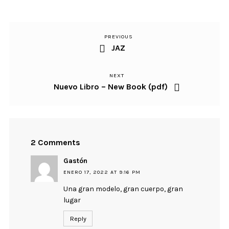
PREVIOUS
Previous
Navegación
JAZ
Post
de
NEXT
Next
entradas
Nuevo Libro – New Book (pdf)
Post
2 Comments
Gastón
ENERO 17, 2022 AT 9:16 PM
Una gran modelo, gran cuerpo, gran
lugar
Reply