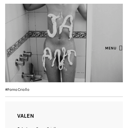
MENU
#PornoCriollo
VALEN