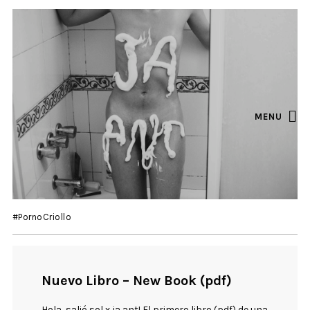
MENU
#PornoCriollo
Nuevo Libro – New Book (pdf)
Hola, salió sol x ja ant! El primero libro (pdf) de una