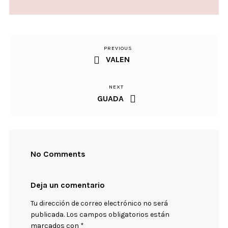
PREVIOUS
Previous
Navegación
VALEN
Post
de
NEXT
Next
entradas
GUADA
Post
No Comments
Deja un comentario
Tu dirección de correo electrónico no será
publicada.
Los campos obligatorios están
marcados con
*