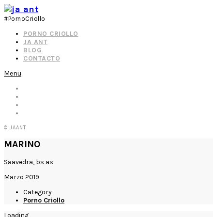
#PornoCriollo
PORNO CRIOLLO
JA ANT
BLOG
CONTACTO
Menu
© JAANT
MARINO
Saavedra, bs as
Marzo 2019
Category
Porno Criollo
Loading