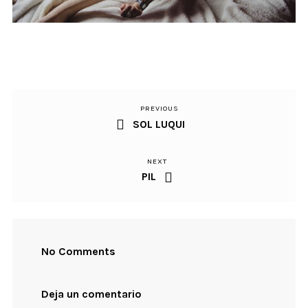
PREVIOUS
Previous
Navegación
SOL LUQUI
Post
de
NEXT
Next
entradas
PIL
Post
No Comments
Deja un comentario