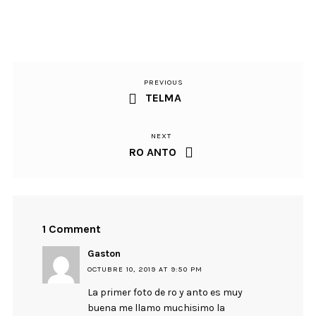
PREVIOUS
Previous
Navegación
TELMA
Post
de
NEXT
Next
entradas
RO ANTO
Post
1 Comment
Gaston
OCTUBRE 10, 2019 AT 9:50 PM
La primer foto de ro y anto es muy
buena me llamo muchisimo la