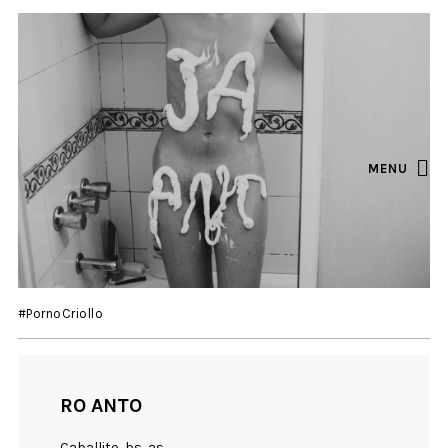
MENU
#PornoCriollo
RO ANTO
Caballito, bs as