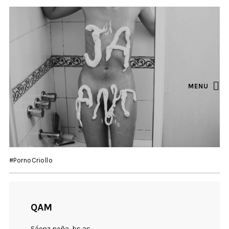
MENU
#PornoCriollo
QAM
Sáenz peña, bs as