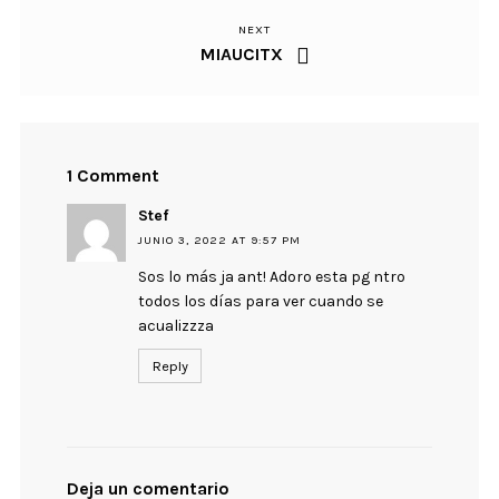
NEXT
Next
entradas
MIAUCITX
Post
1 Comment
Stef
JUNIO 3, 2022 AT 9:57 PM
Sos lo más ja ant! Adoro esta pg ntro
todos los días para ver cuando se
acualizzza
Reply
Deja un comentario