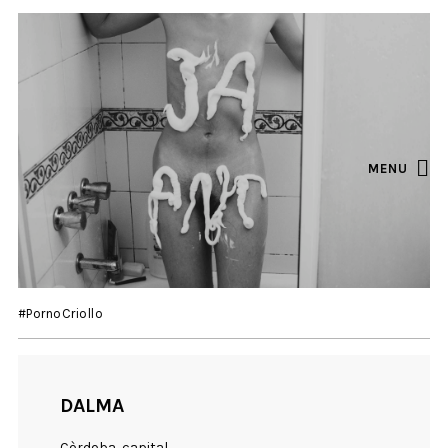
MENU
#PornoCriollo
DALMA
Còrdoba, capital